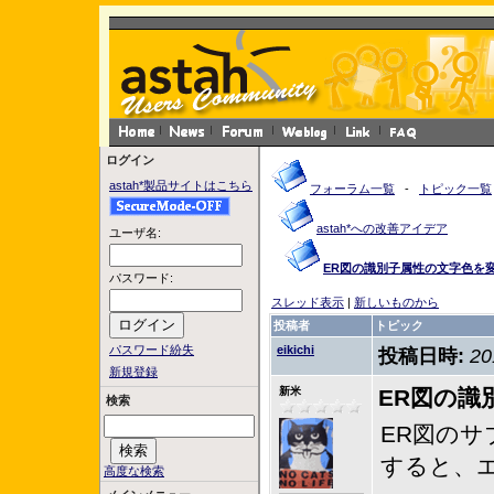
ログイン
astah*製品サイトはこちら
フォーラム一覧
-
トピック一覧
astah*への改善アイデア
ユーザ名:
ER図の識別子属性の文字色を
パスワード:
スレッド表示
|
新しいものから
投稿者
トピック
パスワード紛失
eikichi
投稿日時:
20
新規登録
新米
ER図の識
検索
ER図の
すると、
高度な検索