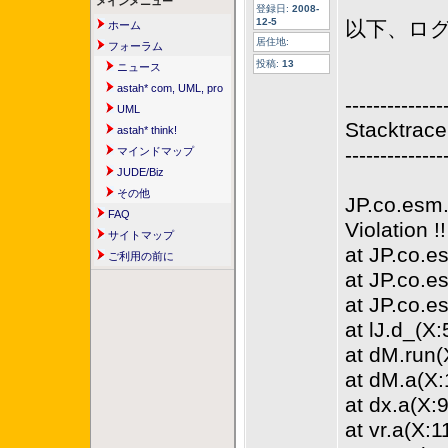
メインメニュー
登録日:
2008-
12-5
以下、ロ
ホーム
居住地:
フォーラム
投稿:
13
ニュース
astah* com, UML, pro
--------------
UML
Stacktrace
astah* think!
--------------
マインドマップ
JUDE/Biz
その他
JP.co.esm.
FAQ
Violation !!
サイトマップ
at JP.co.e
ご利用の前に
at JP.co.e
at JP.co.e
at lJ.d_(X:
at dM.run(
at dM.a(X:
at dx.a(X:
at vr.a(X:1