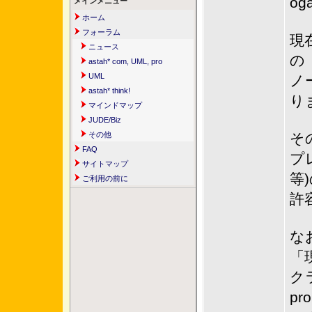
og
メインメニュー
ホーム
フォーラム
現
ニュース
の
astah* com, UML, pro
UML
ノ
astah* think!
り
マインドマップ
JUDE/Biz
その他
そ
FAQ
プレ
サイトマップ
等
ご利用の前に
許
な
「現
ク
p