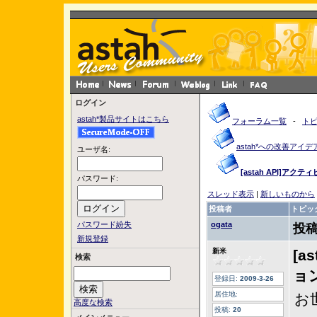
ログイン
astah*製品サイトはこちら
フォーラム一覧
-
ト
astah*への改善アイデ
ユーザ名:
[astah API]ア
パスワード:
スレッド表示
|
新しいものから
投稿者
トピッ
パスワード紛失
ogata
投稿
新規登録
新米
[a
検索
ョン
登録日:
2009-3-26
居住地:
お
高度な検索
投稿:
20