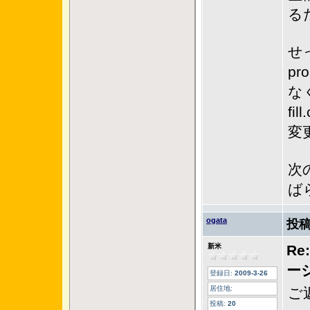
る
せ
pr
な
fil
変
次
ば
ogata
投稿
新米
Re
ー
登録日:
2009-3-26
居住地:
ご
投稿:
20