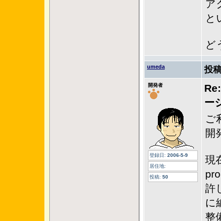
ア
と
ど
umeda
投稿
開発者
Re
ー
ご
開
登録日:
2006-5-9
現
居住地:
pr
投稿:
50
許
に
整