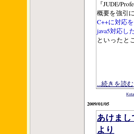
『JUDE/Prof
概要を強引
C++に対応
java5対応し
といったと
...続きを読む
Ko
2009/01/05
あけまし
より