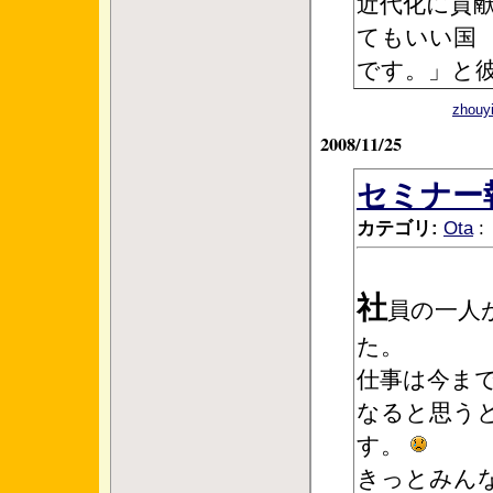
近代化に貢
てもいい国
です。」と
zho
2008/11/25
セミナー
カテゴリ:
Ota
:
社
員の一人
た。
仕事は今ま
なると思う
す。
きっとみん