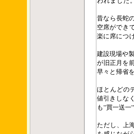
われました
昔なら長蛇
空席ができ
楽に席につ
建設現場や製
が旧正月を
早々と帰省
ほとんどの
値引きしな
も”買一送一
ただし、上海
を感じなが