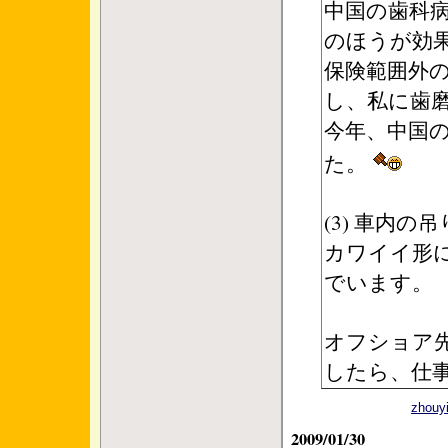
中国の歯科
のほうが効
保険範囲外
し、私に歯
今年、中国
た。
(3) 車内の
カワイイ形
でいます。
オフショア
したら、仕
zho
2009/01/30