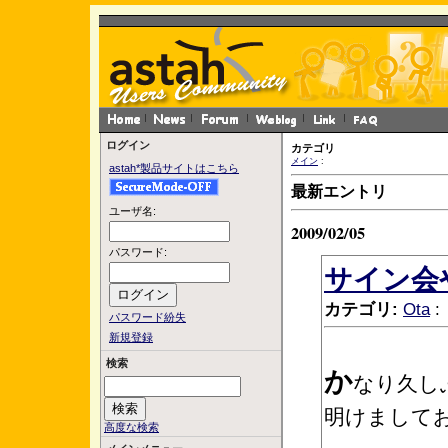
ログイン
カテゴリ
メイン
:
astah*製品サイトはこちら
最新エントリ
ユーザ名:
2009/02/05
パスワード:
サイン会
カテゴリ:
Ota
:
パスワード紛失
新規登録
検索
か
なり久し
明けまして
高度な検索