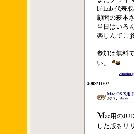
匠Lab 代
顧問の萩本
当日はいろ
楽しんでご
参加は無料
い。
youxi
2008/11/07
Mac OS X用 
カテゴリ:
Murata
:
M
ac用のJUD
した版をリ