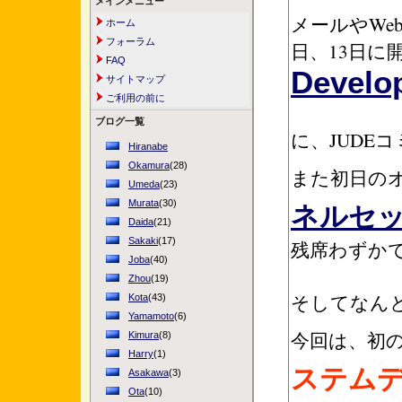
メインメニュー
メールやWe
ホーム
フォーラム
日、13日に
FAQ
Develo
サイトマップ
ご利用の前に
ブログ一覧
に、JUDE
Hiranabe
Okamura
(28)
また初日の
Umeda
(23)
ネルセ
Murata
(30)
Daida
(21)
Sakaki
(17)
残席わずか
Joba
(40)
Zhou
(19)
そしてなん
Kota
(43)
Yamamoto
(6)
今回は、初
Kimura
(8)
Harry
(1)
ステム
Asakawa
(3)
Ota
(10)