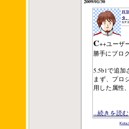
2009/01/30
JU
タ、
カテゴ
C
++ユーザ
勝手にブロ
5.5b1で
まず、プロ
用した属性
...続きを読む
Ko