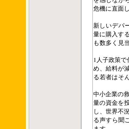
危機に直面
新しいデパ
量に購入す
も数多く見
1人子政策で
め、給料が
る若者はそ
中小企業の
量の資金を
し、世界不
る声すら聞
ます。