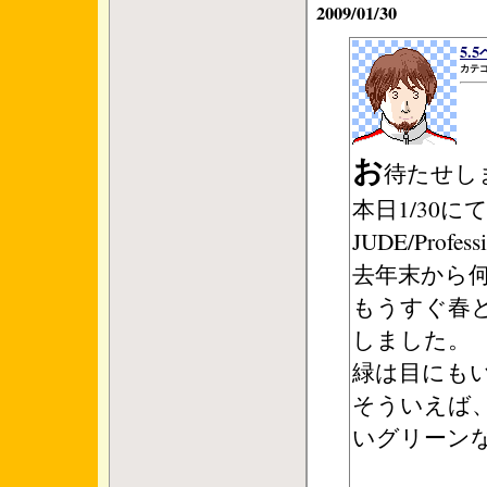
2009/01/30
5.
カテゴ
お
待たせし
本日1/30にてJ
JUDE/Prof
去年末から
もうすぐ春
しました。
緑は目にも
そういえば
いグリーン