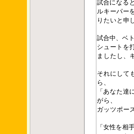
試合になる
ルキーパー
りたいと申
試合中、ベ
シュートを
ましたし、
それにして
ら、
「あなた達
がら、
ガッツポー
「女性を相