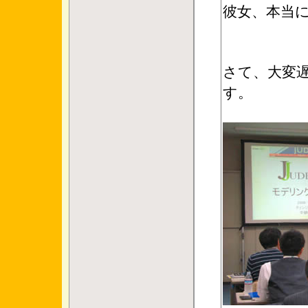
彼女、本当
さて、大変
す。