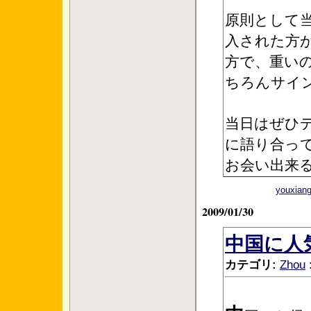
原則として当
入された方
方で、重い
ちろんサイ
当日はぜひデ
に語り合っ
お会い出来
youxi
2009/01/30
中国に人
カテゴリ:
Zhou