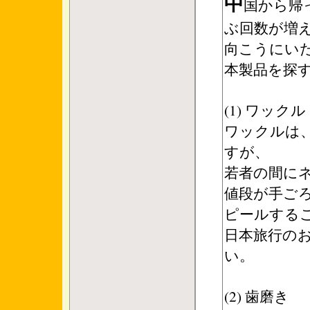
中
国から帰
ぶ回数が増
向こうにい
本製品を探
(1) ワック
ワックルは
すが、
若者の間に
値段が手ご
ピールする
日本旅行の
い。
(2) 歯磨き