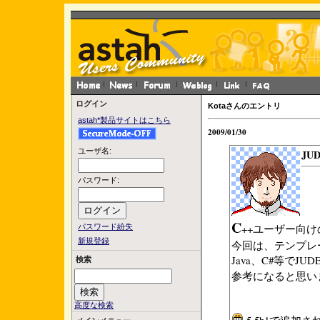
ログイン
Kotaさんのエントリ
astah*製品サイトはこちら
2009/01/30
ユーザ名:
JU
パスワード:
C
++ユーザー向
パスワード紛失
新規登録
今回は、テンプレ
Java、C#等で
検索
参考になると思い
高度な検索
5.5b1で追