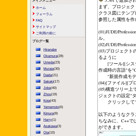
メインメニュー
まず、プロジェク
ホーム
クラス図にテンプ
フォーラム
参照した属性を作
FAQ
サイトマップ
(01)JUDE/Pr
ご利用の前に
ル。
ブログ一覧
(02)JUDE/Profes
(03)プロジェク
Hiranabe
るように
Okamura
(28)
[ツール][シス
Umeda
(23)
作成時の言語"を"C
Murata
(30)
"新規作成モデル
Daida
(21)
(04)[ファイル
Sakaki
(17)
(05)構造ツリ
Joba
(40)
ジェクトの設定"
Zhou
(19)
クリックして"C
Kota
(43)
Yamamoto
(6)
以下のようなクラ
Kimura
(8)
ちなみに、C++で
Harry
(1)
ができます。
Asakawa
(3)
Ota
(10)