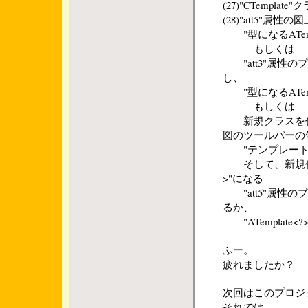
(27)"CTempla
(28)"att5"属性の
"型になるATemp
もしくは
"att3"属性のプロ
し、
"型になるATemp
もしくは
新規クラスを作成し
図のツールバーの
"テンプレートバ
そして、新規作成し
>"になる
"att5"属性のプ
るか、
"ATemplate<
ふー。
疲れましたか？
次回はこのプロジ
それでは。