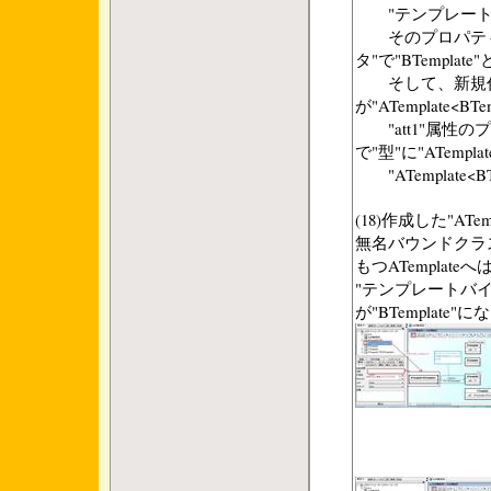
"テンプレートバ
そのプロパティビ
タ"で"BTemplat
そして、新規作
が"ATemplate<BT
"att1"属性の
で"型"に"ATempla
"ATemplate<B
(18)作成した"AT
無名バウンドクラス"
もつATemplateへ
"テンプレートバ
が"BTemplat