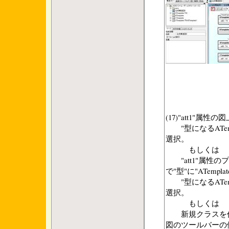
(17)"att1"属性の図
"型になるATemp
選択。
もしくは
"att1"属性の
で"型"に"ATempla
"型になるATemp
選択。
もしくは
新規クラスを作成し
図のツールバーの