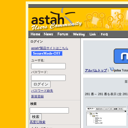
ログイン
astah*製品サイトはこちら
ユーザ名:
アルバムトップ
:
joba
Tota
パスワード:
並
パスワード紛失
281 番～ 281 番を表示 (全 281
新規登録
検索
高度な検索