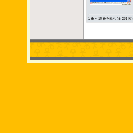
1 番～ 10 番を表示 (全 281 枚)