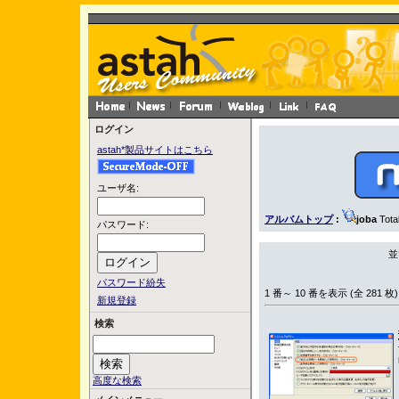
ログイン
astah*製品サイトはこちら
ユーザ名:
アルバムトップ
:
joba
Tota
パスワード:
並
パスワード紛失
1 番～ 10 番を表示 (全 281 枚)
新規登録
検索
高度な検索