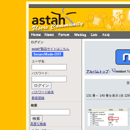
ログイン
astah*製品サイトはこちら
ユーザ名:
アルバムトップ
:
midori
To
パスワード:
並
パスワード紛失
131 番～ 140 番を表示 (全 228
新規登録
検索
高度な検索