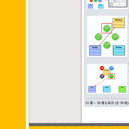
21 番～ 30 番を表示 (全 39 枚)