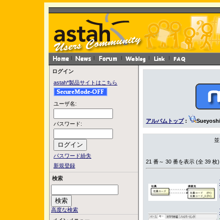
ログイン
astah*製品サイトはこちら
ユーザ名:
アルバムトップ
:
Sueyosh
パスワード:
並
パスワード紛失
21 番～ 30 番を表示 (全 39 枚)
新規登録
検索
高度な検索