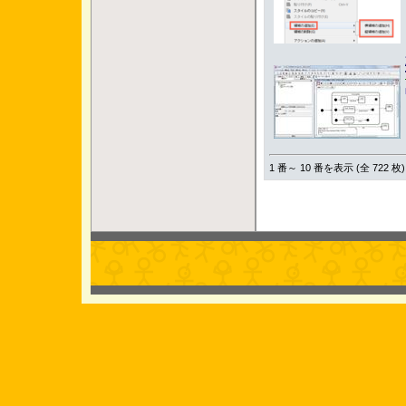
1 番～ 10 番を表示 (全 722 枚)