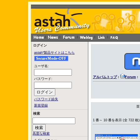
ログイン
astah*製品サイトはこちら
ユーザ名:
アルバムトップ
:
Forum
:
パスワード:
パスワード紛失
新規登録
並
検索
1 番～ 10 番を表示 (全 722 枚)
高度な検索