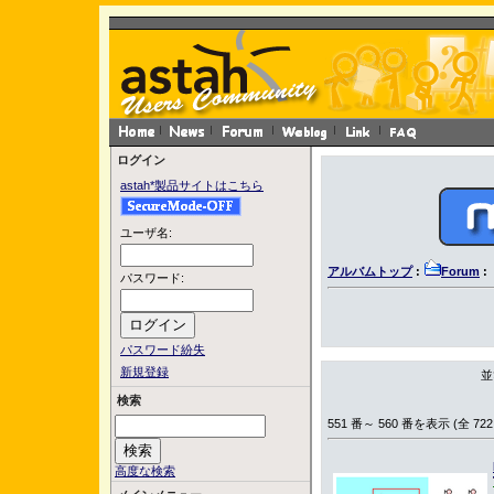
ログイン
astah*製品サイトはこちら
ユーザ名:
アルバムトップ
:
Forum
:
パスワード:
パスワード紛失
新規登録
並
検索
551 番～ 560 番を表示 (全 722
高度な検索