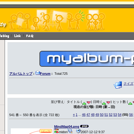
アルバムトップ
:
Forum
:
Total:725
クイズ
並び替え: タイトル (
) 日時 (
) ヒット数 (
現在の並び順: 日時 (新→旧)
«
1
...
46
47
48
49
50
51
52
53
54
(55)
56
541 番～ 550 番を表示 (全 722 枚)
MindMap04.png
midori
2007-12-12 9:37