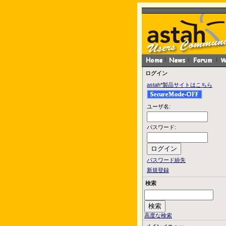
ログイン
astah*製品サイトはこちら
ユーザ名:
パスワード:
パスワード紛失
新規登録
検索
高度な検索