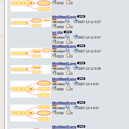
3702
0
MindMap03.png
midori
2007-12-12 9:37
3458
0
no title
midori
2007-12-12 9:37
3745
0
MindMap02.png
midori
2007-12-12 9:37
3523
0
MindMap01.png
midori
2007-12-12 9:36
3600
0
MindMap05.png
midori
2007-12-4 9:57
3606
0
MindMap04.png
midori
2007-12-4 9:57
3766
0
MindMap03.png