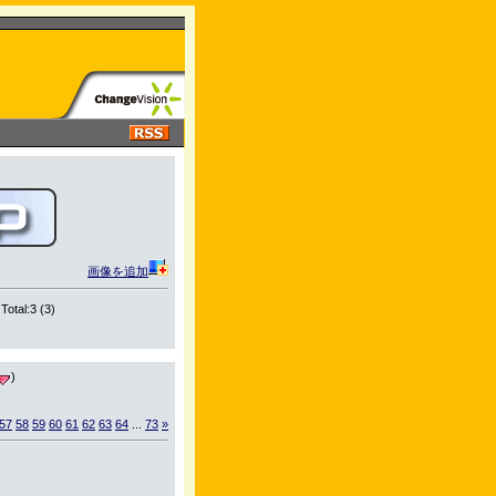
画像を追加
Total:3 (3)
)
57
58
59
60
61
62
63
64
...
73
»