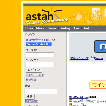
ログイン
astah*製品サイトはこちら
ユーザ名:
アルバムトップ
:
Forum
: 
パスワード:
パスワード紛失
新規登録
検索
MindMap01.png
高度な検索
midori
2007-12-4 9
3915
0