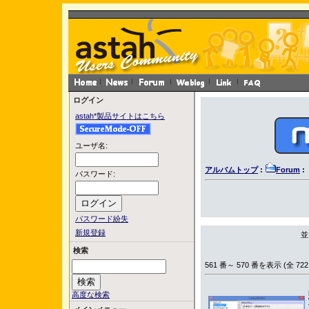
ログイン
astah*製品サイトはこちら
ユーザ名:
アルバムトップ
:
Forum
:
パスワード:
パスワード紛失
新規登録
並
検索
561 番～ 570 番を表示 (全 722
高度な検索