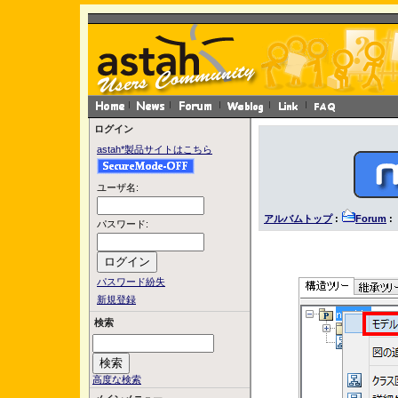
ログイン
astah*製品サイトはこちら
ユーザ名:
アルバムトップ
:
Forum
: 
パスワード:
パスワード紛失
新規登録
検索
高度な検索