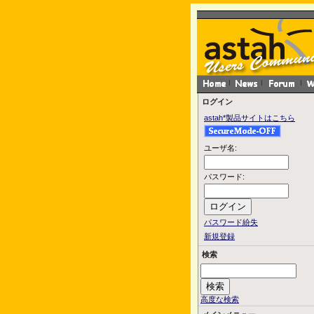
ログイン
astah*製品サイトはこちら
ユーザ名:
パスワード:
パスワード紛失
新規登録
検索
高度な検索