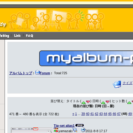
アルバムトップ
:
Forum
:
Total:725
クイズ
並び替え: タイトル (
) 日時 (
) ヒット数 (
現在の並び順: 日時 (旧→新)
«
1
...
39
40
41
42
43
44
45
46
47
(48)
49
471 番～ 480 番を表示 (全 722 枚)
Tip-set alias1
yamazaki
2011-8-8 17:17