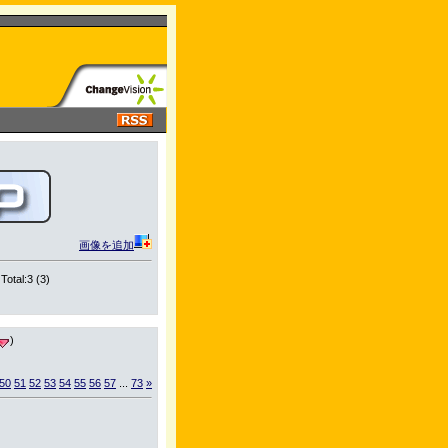
画像を追加
Total:3 (3)
)
50
51
52
53
54
55
56
57
...
73
»