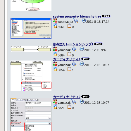
system property- hierarchy tree
webmaster
2011-8-16 17:14
3661
0
依存型リレーションシップ1
yamazaki
2011-12-15 9:46
3664
0
カーディナリティ1
yamazaki
2011-12-15 10:07
3854
1
カーディナリティ2
yamazaki
2011-12-15 10:07
3821
0