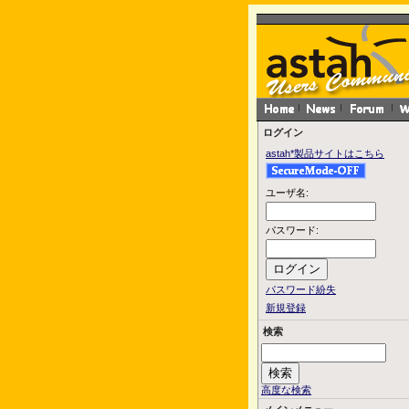
ログイン
astah*製品サイトはこちら
ユーザ名:
パスワード:
パスワード紛失
新規登録
検索
高度な検索