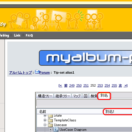
アルバムトップ
:
Forum
: Tip-set alias1
[<
前
249
250
251
252
253
254
255
次
>]