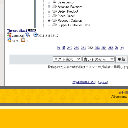
Tip-set alias1
yamazaki
2011-8-8 17:17
3474
0
[<
前
249
250
251
252
253
254
255
次
>]
投稿された内容の著作権はコメントの投稿者に帰属しま
myAlbum-P 2.9
(
original
)
会社情
All content