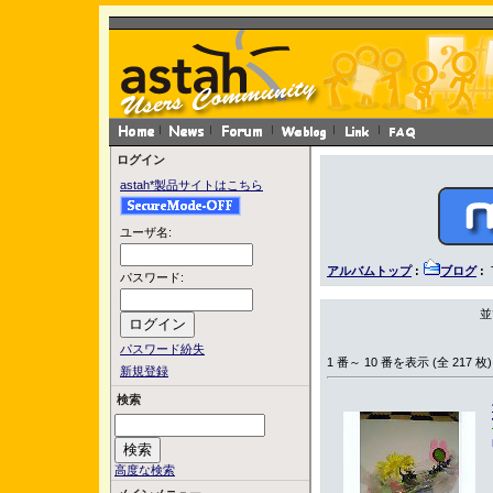
ログイン
astah*製品サイトはこちら
ユーザ名:
アルバムトップ
:
ブログ
:
パスワード:
並
パスワード紛失
1 番～ 10 番を表示 (全 217 枚)
新規登録
検索
高度な検索