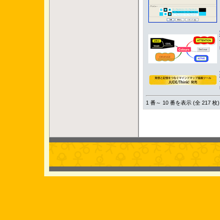
1 番～ 10 番を表示 (全 217 枚)