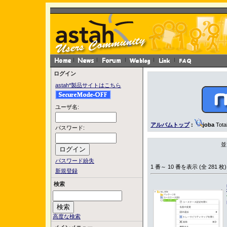
ログイン
astah*製品サイトはこちら
ユーザ名:
アルバムトップ
:
joba
Tota
パスワード:
並
パスワード紛失
1 番～ 10 番を表示 (全 281 枚)
新規登録
検索
高度な検索