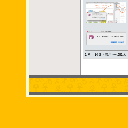
1 番～ 10 番を表示 (全 281 枚)