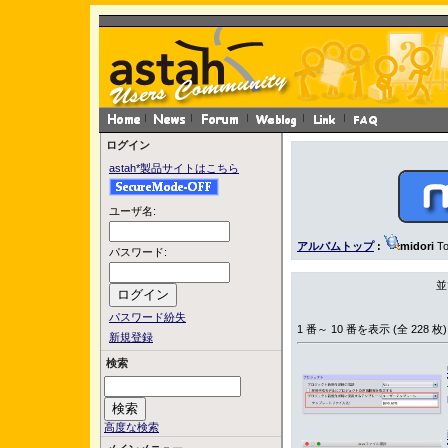
ログイン
astah*製品サイトはこちら
ユーザ名:
アルバムトップ
:
midori
To
パスワード:
並
パスワード紛失
1 番～ 10 番を表示 (全 228 枚)
新規登録
検索
高度な検索