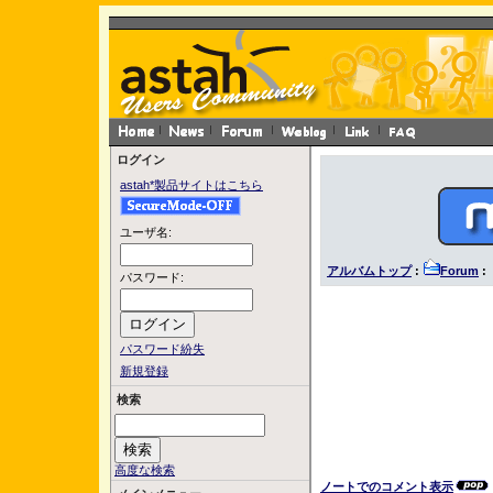
ログイン
astah*製品サイトはこちら
ユーザ名:
アルバムトップ
:
Forum
:
パスワード:
パスワード紛失
新規登録
検索
高度な検索
ノートでのコメント表示