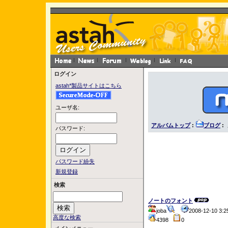
ログイン
astah*製品サイトはこちら
ユーザ名:
アルバムトップ
:
ブログ
:
パスワード:
パスワード紛失
新規登録
検索
ノートのフォント
joba
2008-12-10 3
高度な検索
4398
0