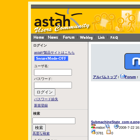
ログイン
astah*製品サイトはこちら
ユーザ名:
アルバムトップ
:
Forum
: 
パスワード:
パスワード紛失
新規登録
検索
SubmachineState_com-e.png
midori
2008-7-22 1
3781
0
高度な検索