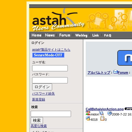
ログイン
astah*製品サイトはこちら
ユーザ名:
アルバムトップ
:
Forum
: 
パスワード:
パスワード紛失
新規登録
検索
CallBehaiviorAction.png
midori
2008-7-22 1
4018
0
高度な検索