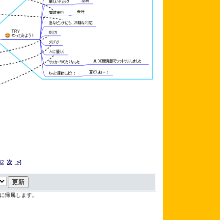
82
次
>]
に帰属します。