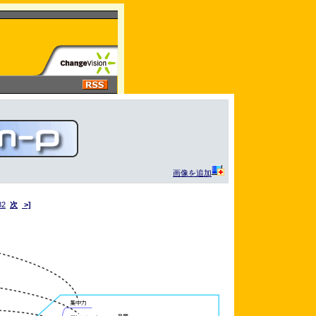
画像を追加
82
次
>]