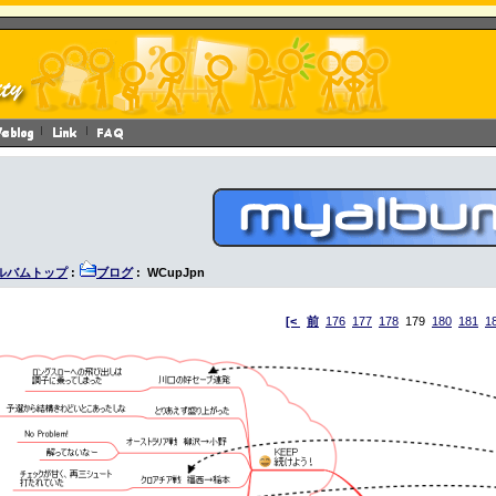
ルバムトップ
:
ブログ
: WCupJpn
[<
前
176
177
178
179
180
181
1