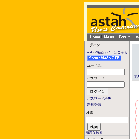
ログイン
astah*製品サイトはこちら
ユーザ名:
ア
パスワード:
パスワード紛失
新規登録
検索
高度な検索