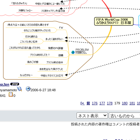
upJpn
myamamoto
2006-6-27 18:48
5641
0
[<
前
176
177
178
179
180
181
1
投稿された内容の著作権はコメントの投稿者