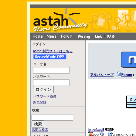
ログイン
astah*製品サイトはこちら
ユーザ名:
アルバムトップ
:
Forum
: 
パスワード:
パスワード紛失
新規登録
検索
高度な検索
Intreface5
joba
2008-5-15 9: