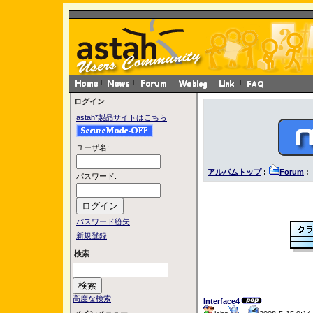
ログイン
astah*製品サイトはこちら
ユーザ名:
アルバムトップ
:
Forum
: 
パスワード:
パスワード紛失
新規登録
検索
高度な検索
Interface4