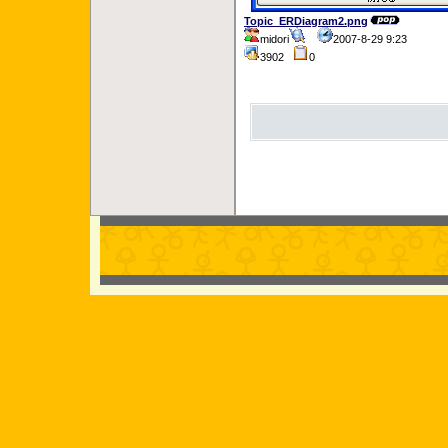
Topic_ERDiagram2.png
midori
2007-8-29 9:23
3902
0