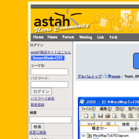
ログイン
astah*製品サイトはこちら
ユーザ名:
アルバムトップ
:
Forum
: Topic_E
パスワード:
パスワード紛失
新規登録
検索
高度な検索