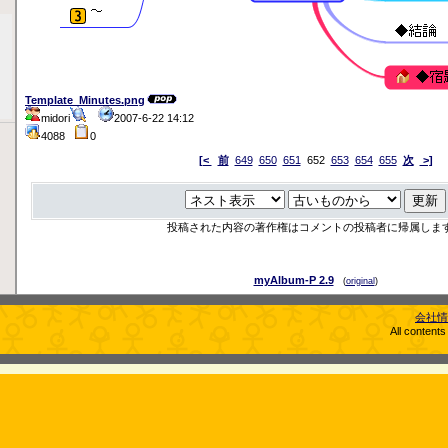
Template_Minutes.png
midori
2007-6-22 14:12
4088
0
[<
前
649
650
651
652
653
654
655
次
>]
投稿された内容の著作権はコメントの投稿者に帰属しま
myAlbum-P 2.9
(
original
)
会社情
All content