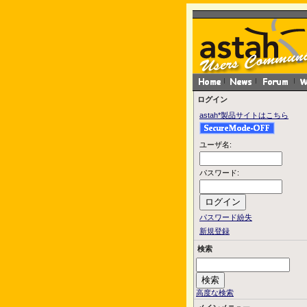
ログイン
astah*製品サイトはこちら
ユーザ名:
パスワード:
パスワード紛失
新規登録
検索
高度な検索