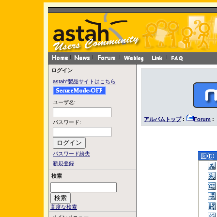
ログイン
astah*製品サイトはこちら
ユーザ名:
アルバムトップ
:
Forum
: 
パスワード:
パスワード紛失
新規登録
検索
高度な検索