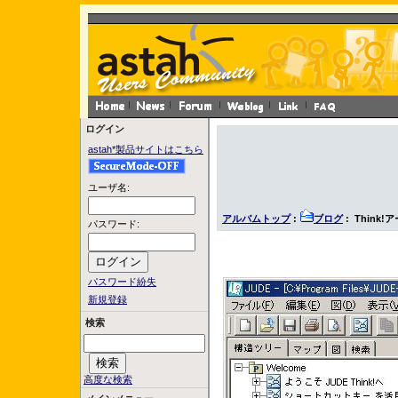
ログイン
astah*製品サイトはこちら
ユーザ名:
アルバムトップ
:
ブログ
: Think!
パスワード:
パスワード紛失
新規登録
検索
高度な検索