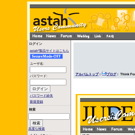
ログイン
astah*製品サイトはこちら
ユーザ名:
アルバムトップ
:
ブログ
: Think F
パスワード:
パスワード紛失
新規登録
検索
高度な検索