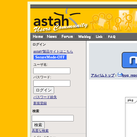
ログイン
astah*製品サイトはこちら
ユーザ名:
アルバムトップ
:
bug_repo
パスワード:
パスワード紛失
新規登録
検索
高度な検索