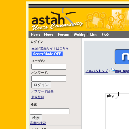
ログイン
astah*製品サイトはこちら
ユーザ名:
アルバムトップ
:
bug_repo
パスワード:
パスワード紛失
新規登録
検索
高度な検索