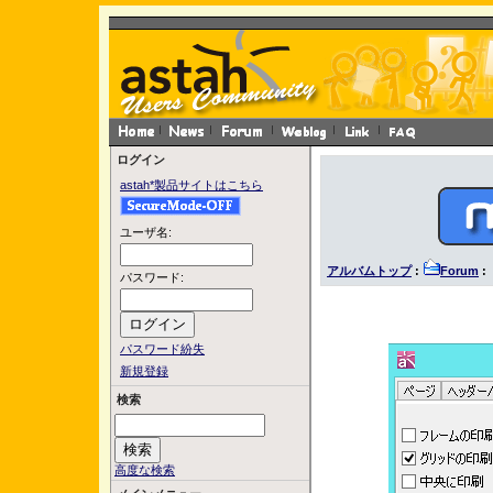
ログイン
astah*製品サイトはこちら
ユーザ名:
アルバムトップ
:
Forum
: 
パスワード:
パスワード紛失
新規登録
検索
高度な検索