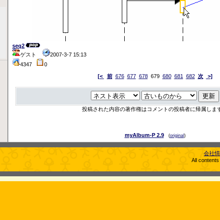
seq2
ゲスト
2007-3-7 15:13
4347
0
[<
前
676
677
678
679
680
681
682
次
>]
投稿された内容の著作権はコメントの投稿者に帰属しま
myAlbum-P 2.9
(
original
)
会社情
All content