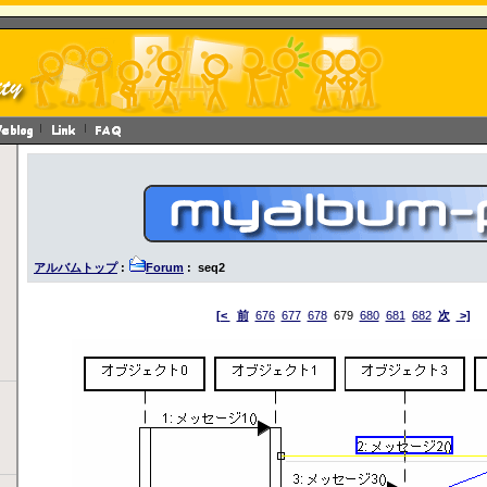
アルバムトップ
:
Forum
: seq2
[<
前
676
677
678
679
680
681
682
次
>]