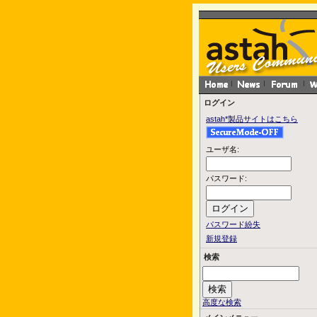
ログイン
astah*製品サイトはこちら
ユーザ名:
パスワード:
パスワード紛失
新規登録
検索
高度な検索