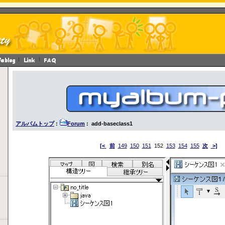
アルバムトップ
:
Forum
: add-baseclass1
[<
前
149
150
151
152
153
154
155
次
>]