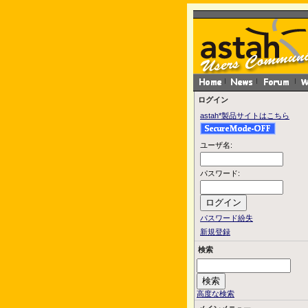
ログイン
astah*製品サイトはこちら
ユーザ名:
パスワード:
パスワード紛失
新規登録
検索
高度な検索