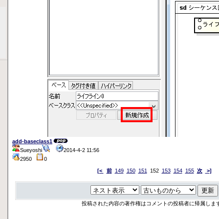
add-baseclass1
Sueyoshi
2014-4-2 11:56
2950
0
[<
前
149
150
151
152
153
154
155
次
>]
投稿された内容の著作権はコメントの投稿者に帰属しま