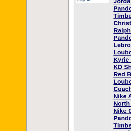
Jorda
投稿数:
66
Pando
Timbe
Chris
Ralph
Pando
Lebro
Loubo
Kyrie
KD S
Red B
Loubo
Coach
Nike 
North
Nike 
Pando
Timbe