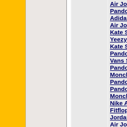
Air J
Pando
Adid
Air J
Kate 
Yeezy
Kate 
Pando
Vans 
Pando
Moncl
Pand
Pando
Moncl
Nike 
Fitflo
Jorda
Air J