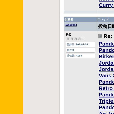
Curry
投稿者
スレッド
joek0114
投稿日
長老
Re
Pando
登録日:
2018-3-16
Pand
居住地:
Birke
投稿数:
4118
Jorda
Jorda
Vans 
Pand
Retro
Pando
Tripl
Pando
Air J