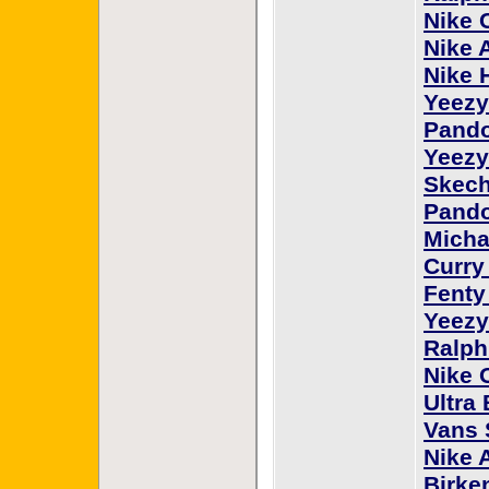
Nike 
Nike 
Nike 
Yeezy
Pand
Yeezy
Skec
Pand
Micha
Curry
Fent
Yeezy
Ralph
Nike 
Ultra 
Vans 
Nike 
Birke