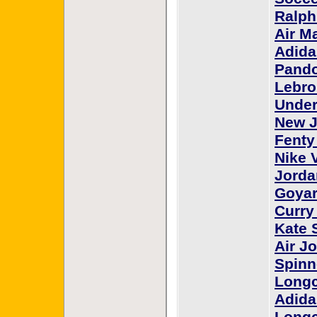
Ralph
Air M
Adida
Pando
Lebro
Under
New J
Fent
Nike 
Jorda
Goya
Curry
Kate 
Air J
Spinn
Longc
Adida