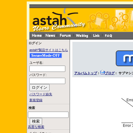
ログイン
astah*製品サイトはこちら
ユーザ名:
アルバムトップ
:
ブログ
: サブマシ
パスワード:
パスワード紛失
新規登録
検索
高度な検索