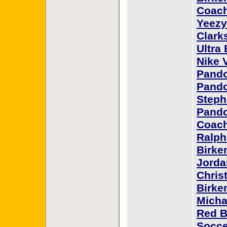
Coach
Yeezy
Clark
Ultra
Nike 
Pando
Pando
Steph
Pando
Coach
Ralph
Birke
Jorda
Chris
Birke
Micha
Red 
Socce