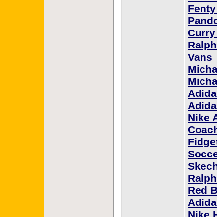
Fent
Pando
Curry
Ralph
Vans
Micha
Micha
Adida
Adida
Nike 
Coach
Fidge
Socce
Skech
Ralph
Red B
Adida
Nike 