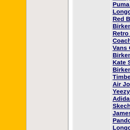
Puma
Long
Red B
Birke
Retro
Coach
Vans 
Birke
Kate 
Birke
Timbe
Air J
Yeezy
Adida
Skech
James
Pand
Longc