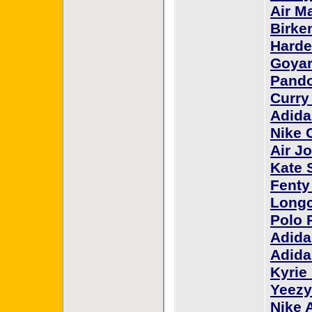
Air M
Birke
Harde
Goyar
Pando
Curry
Adid
Nike 
Air J
Kate 
Fenty
Long
Polo 
Adida
Adida
Kyrie
Yeezy
Nike 