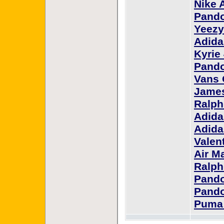
Nike 
Pand
Yeezy
Adid
Kyrie
Pand
Vans 
James
Ralph
Adida
Adid
Valen
Air M
Ralph
Pando
Pando
Puma