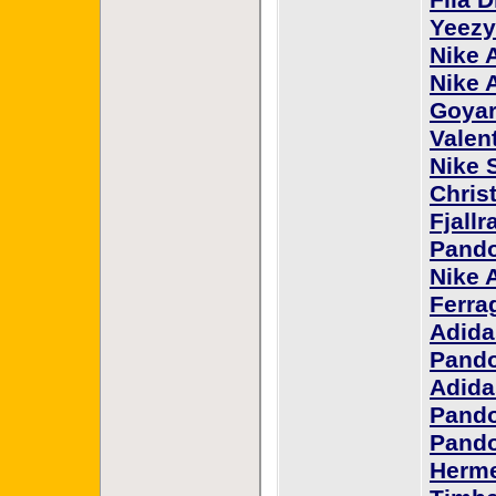
Fila D
Yeezy
Nike 
Nike 
Goyar
Valen
Nike 
Chris
Fjall
Pand
Nike 
Ferra
Adida
Pando
Adid
Pando
Pando
Herm