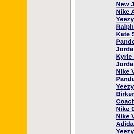
New J
Nike 
Yeezy
Ralph
Kate 
Pand
Jorda
Kyrie
Jorda
Nike 
Pand
Yeezy
Birke
Coach
Nike 
Nike 
Adida
Yeezy