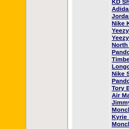
KD S
Adida
Jorda
Nike 
Yeezy
Yeezy
North
Pand
Timbe
Long
Nike 
Pando
Tory 
Air M
Jimmy
Moncl
Kyrie
Moncl