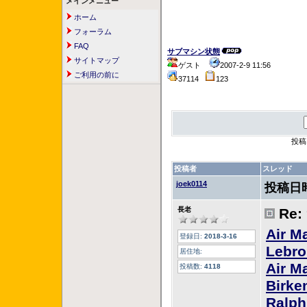
メインメニュー
ホーム
フォーラム
FAQ
サブマシン状態
サイトマップ
ゲスト
2007-2-9 11:56
ご利用の前に
37114
123
投稿
投稿者
スレッド
joek0114
投稿日
長老
Re
Air M
登録日:
2018-3-16
Lebro
居住地:
Air M
投稿数:
4118
Birke
Ralph