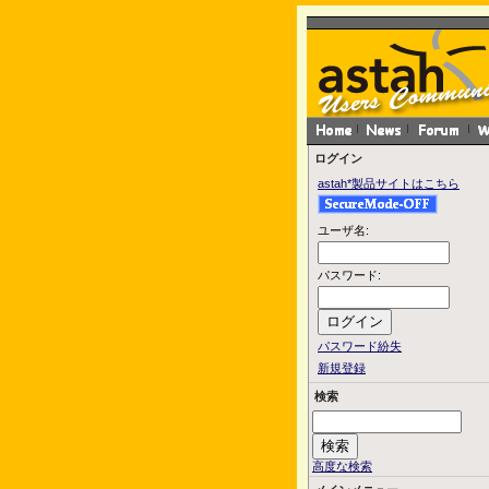
ログイン
astah*製品サイトはこちら
ユーザ名:
パスワード:
パスワード紛失
新規登録
検索
高度な検索