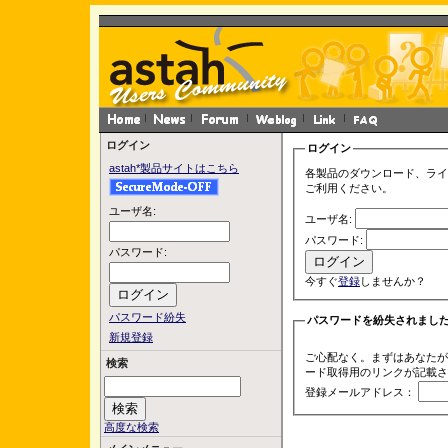
ログイン
ログイン
astah*製品サイトはこちら
各製品のダウンロード、ライ
ご利用ください。
ユーザ名:
ユーザ名:
パスワード:
パスワード:
今すぐ
登録
しませんか？
パスワード紛失
パスワードを紛失されまし
新規登録
ご心配なく。まずはあなたが
検索
ード取得用のリンクが記載さ
登録メールアドレス：
高度な検索