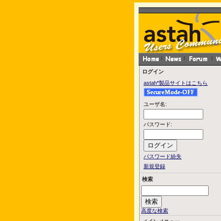
ログイン
astah*製品サイトはこちら
ユーザ名:
パスワード:
パスワード紛失
新規登録
検索
高度な検索