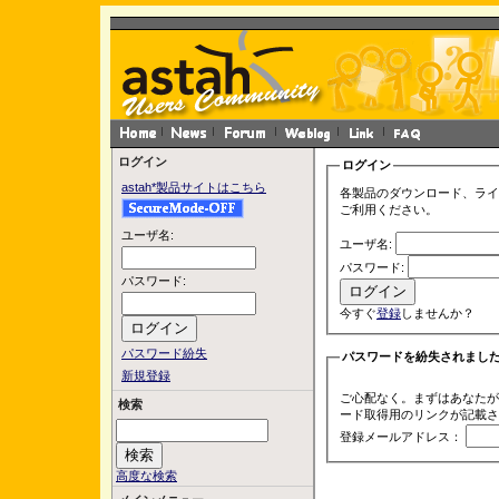
ログイン
ログイン
astah*製品サイトはこちら
各製品のダウンロード、ライ
ご利用ください。
ユーザ名:
ユーザ名:
パスワード:
パスワード:
今すぐ
登録
しませんか？
パスワード紛失
パスワードを紛失されまし
新規登録
ご心配なく。まずはあなたが
検索
ード取得用のリンクが記載さ
登録メールアドレス：
高度な検索