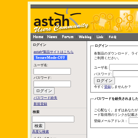
ログイン
ログイン
astah*製品サイトはこちら
各製品のダウンロード、ライ
ご利用ください。
ユーザ名:
ユーザ名:
パスワード:
パスワード:
今すぐ
登録
しませんか？
パスワード紛失
パスワードを紛失されまし
新規登録
ご心配なく。まずはあなたが
検索
ード取得用のリンクが記載さ
登録メールアドレス：
高度な検索