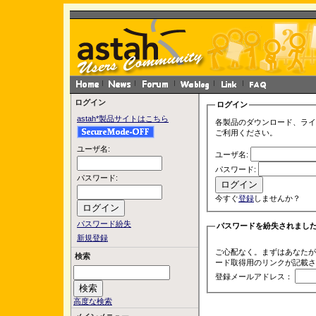
ログイン
ログイン
astah*製品サイトはこちら
各製品のダウンロード、ライ
ご利用ください。
ユーザ名:
ユーザ名:
パスワード:
パスワード:
今すぐ
登録
しませんか？
パスワード紛失
パスワードを紛失されまし
新規登録
ご心配なく。まずはあなたが
検索
ード取得用のリンクが記載さ
登録メールアドレス：
高度な検索