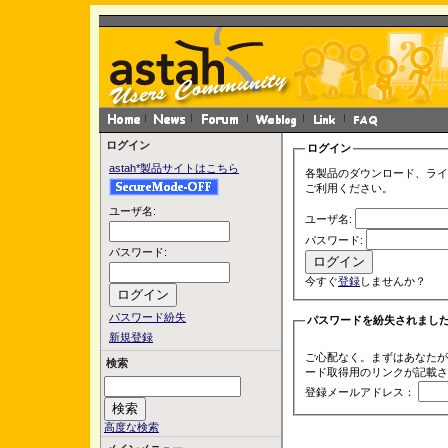
ログイン
ログイン
astah*製品サイトはこちら
各製品のダウンロード、ライ
ご利用ください。
ユーザ名:
ユーザ名:
パスワード:
パスワード:
今すぐ
登録
しませんか？
パスワード紛失
パスワードを紛失されまし
新規登録
ご心配なく。まずはあなたが
検索
ード取得用のリンクが記載さ
登録メールアドレス：
高度な検索