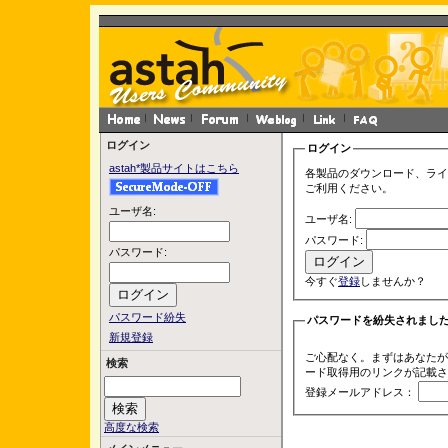
ログイン
ログイン
astah*製品サイトはこちら
各製品のダウンロード、ライ
ご利用ください。
ユーザ名:
ユーザ名:
パスワード:
パスワード:
今すぐ
登録
しませんか？
パスワード紛失
パスワードを紛失されまし
新規登録
ご心配なく。まずはあなたが
検索
ード取得用のリンクが記載さ
登録メールアドレス：
高度な検索