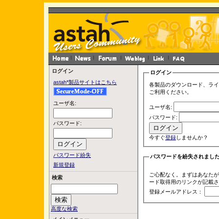
ログイン
ログイン
astah*製品サイトはこちら
各製品のダウンロード、ライ
ご利用ください。
ユーザ名:
ユーザ名:
パスワード:
パスワード:
今すぐ
登録
しませんか？
パスワード紛失
パスワードを紛失されまし
新規登録
ご心配なく。まずはあなたが
検索
ード取得用のリンクが記載さ
登録メールアドレス：
高度な検索