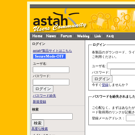
ログイン
ログイン
astah*製品サイトはこちら
各製品のダウンロード、ライ
ご利用ください。
ユーザ名:
ユーザ名:
パスワード:
パスワード:
今すぐ
登録
しませんか？
パスワード紛失
パスワードを紛失されまし
新規登録
ご心配なく。まずはあなたが
検索
ード取得用のリンクが記載さ
登録メールアドレス：
高度な検索