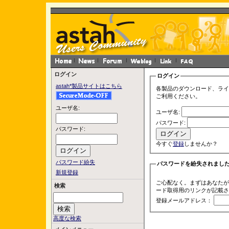
ログイン
ログイン
astah*製品サイトはこちら
各製品のダウンロード、ライ
ご利用ください。
ユーザ名:
ユーザ名:
パスワード:
パスワード:
今すぐ
登録
しませんか？
パスワード紛失
パスワードを紛失されまし
新規登録
ご心配なく。まずはあなたが
検索
ード取得用のリンクが記載さ
登録メールアドレス：
高度な検索