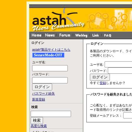
ログイン
ログイン
astah*製品サイトはこちら
各製品のダウンロード、ライ
ご利用ください。
ユーザ名:
ユーザ名:
パスワード:
パスワード:
今すぐ
登録
しませんか？
パスワード紛失
パスワードを紛失されまし
新規登録
ご心配なく。まずはあなたが
検索
ード取得用のリンクが記載さ
登録メールアドレス：
高度な検索