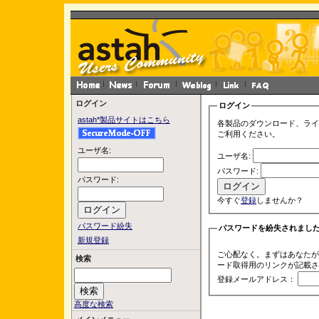
ログイン
ログイン
astah*製品サイトはこちら
各製品のダウンロード、ライ
ご利用ください。
ユーザ名:
ユーザ名:
パスワード:
パスワード:
今すぐ
登録
しませんか？
パスワード紛失
パスワードを紛失されまし
新規登録
ご心配なく。まずはあなたが
検索
ード取得用のリンクが記載さ
登録メールアドレス：
高度な検索